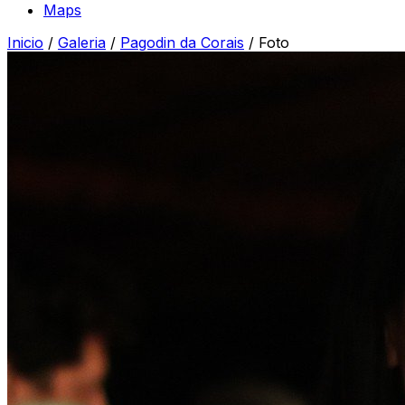
Maps
Inicio
/
Galeria
/
Pagodin da Corais
/
Foto