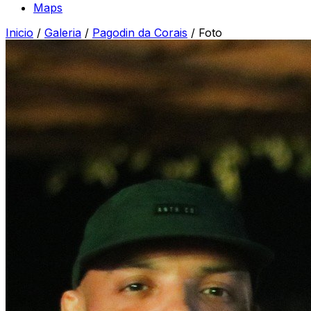
Maps
Inicio
/
Galeria
/
Pagodin da Corais
/
Foto