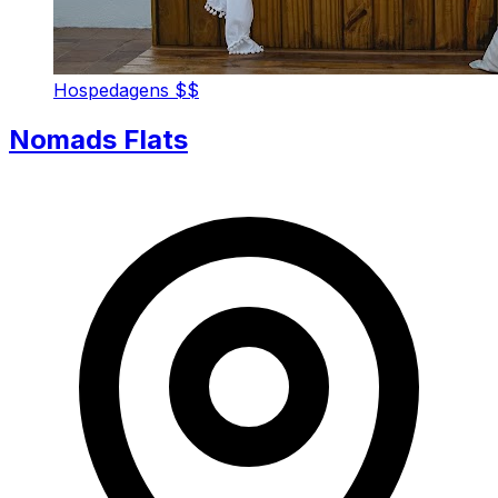
Hospedagens
$$
Nomads Flats