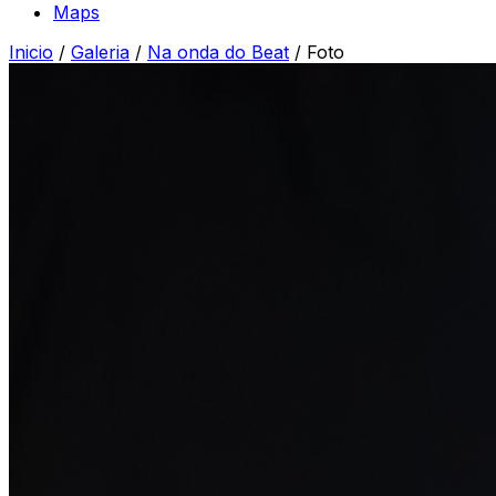
Maps
Inicio
/
Galeria
/
Na onda do Beat
/
Foto