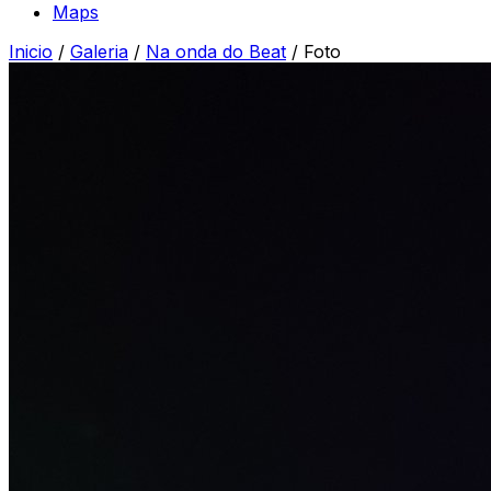
Maps
Inicio
/
Galeria
/
Na onda do Beat
/
Foto