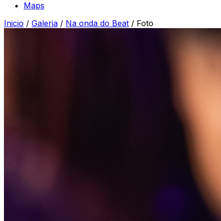
Maps
Inicio
/
Galeria
/
Na onda do Beat
/
Foto