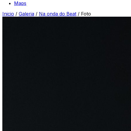
Maps
Inicio
/
Galeria
/
Na onda do Beat
/
Foto