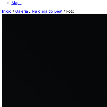
Maps
Inicio
/
Galeria
/
Na onda do Beat
/
Foto