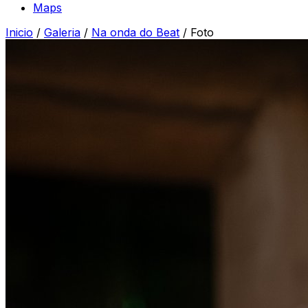
Maps
Inicio
/
Galeria
/
Na onda do Beat
/
Foto