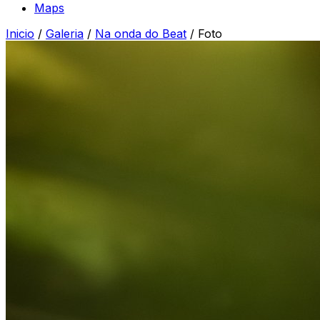
Maps
Inicio
/
Galeria
/
Na onda do Beat
/
Foto