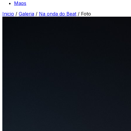
Maps
Inicio
/
Galeria
/
Na onda do Beat
/
Foto