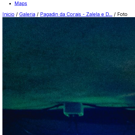
Maps
Inicio
/
Galeria
/
Pagadin da Corais - Zalela e D...
/
Foto