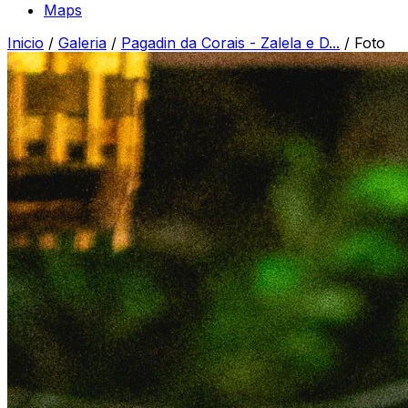
Maps
Inicio
/
Galeria
/
Pagadin da Corais - Zalela e D...
/
Foto