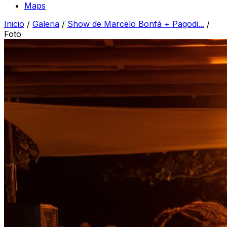
Maps
Inicio
/
Galeria
/
Show de Marcelo Bonfá + Pagodi...
/
Foto