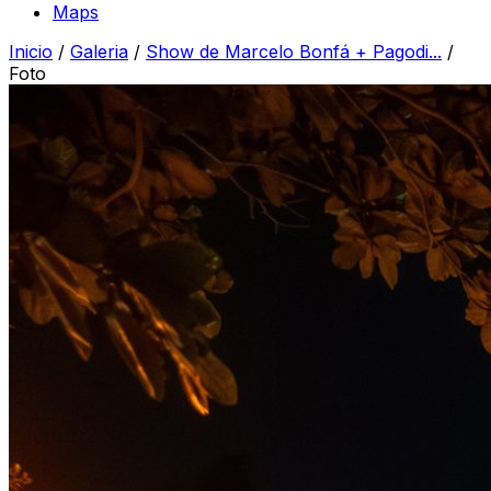
Maps
Inicio
/
Galeria
/
Show de Marcelo Bonfá + Pagodi...
/
Foto