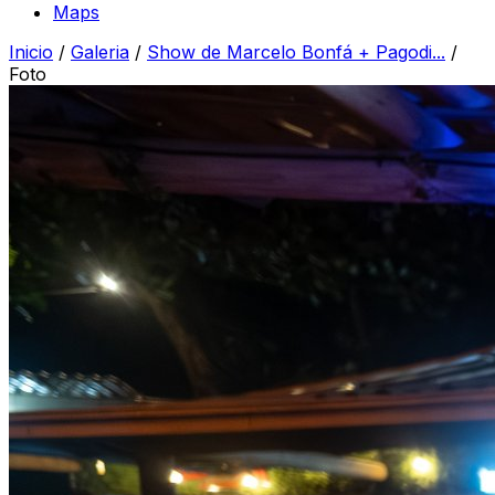
Maps
Inicio
/
Galeria
/
Show de Marcelo Bonfá + Pagodi...
/
Foto