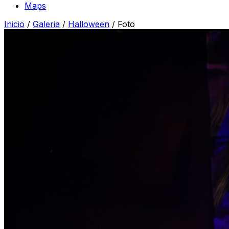
Maps
Inicio
/
Galeria
/
Halloween
/
Foto