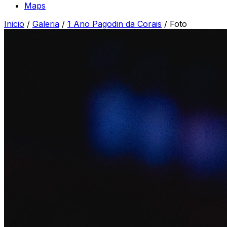
Maps
Inicio
/
Galeria
/
1 Ano Pagodin da Corais
/
Foto