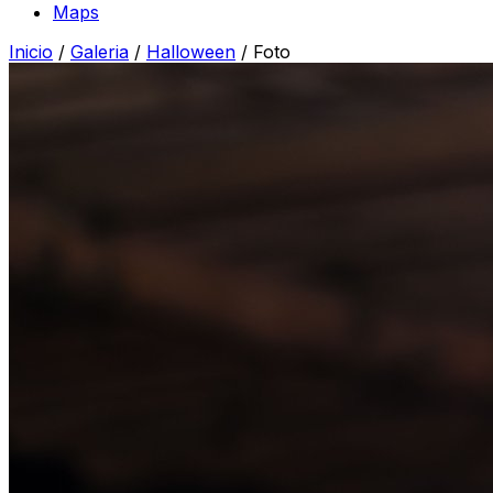
Maps
Inicio
/
Galeria
/
Halloween
/
Foto