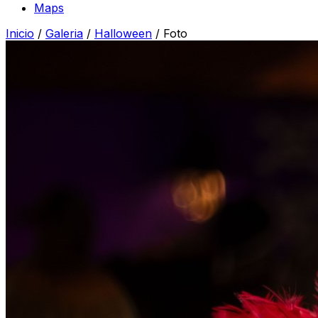
Maps
Inicio
/
Galeria
/
Halloween
/
Foto