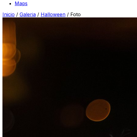
Maps
Inicio
/
Galeria
/
Halloween
/
Foto