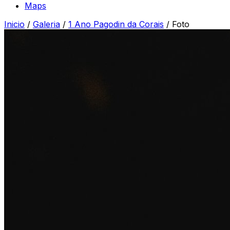
Maps
Inicio
/
Galeria
/
1 Ano Pagodin da Corais
/
Foto