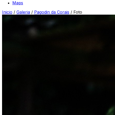
Maps
Inicio
/
Galeria
/
Pagodin da Corais
/
Foto