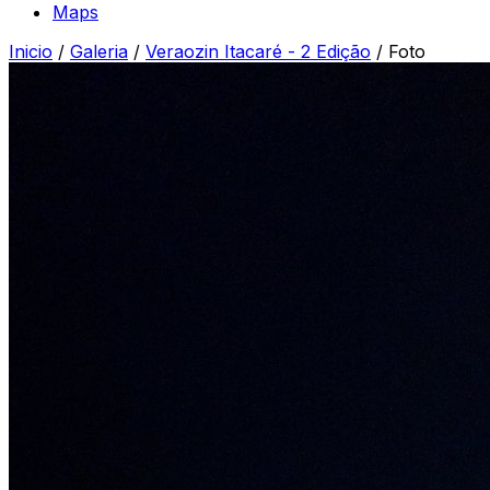
Maps
Inicio
/
Galeria
/
Veraozin Itacaré - 2 Edição
/
Foto