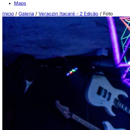
Maps
Inicio
/
Galeria
/
Veraozin Itacaré - 2 Edição
/
Foto