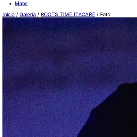
Maps
Inicio
/
Galeria
/
ROOTS TIME ITACARÉ
/
Foto