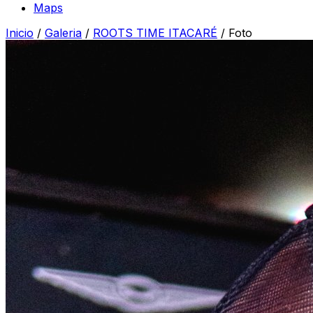
Maps
Inicio
/
Galeria
/
ROOTS TIME ITACARÉ
/
Foto