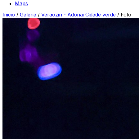
Maps
Inicio
/
Galeria
/
Veraozin - Adonai Cidade verde
/
Foto