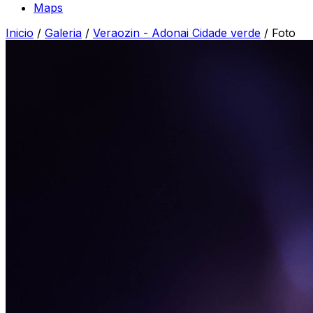
Maps
Inicio
/
Galeria
/
Veraozin - Adonai Cidade verde
/
Foto