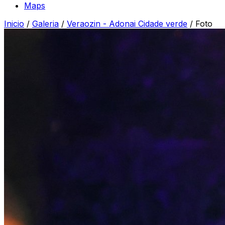
Maps
Inicio
/
Galeria
/
Veraozin - Adonai Cidade verde
/
Foto