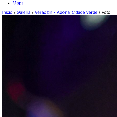
Maps
Inicio
/
Galeria
/
Veraozin - Adonai Cidade verde
/
Foto