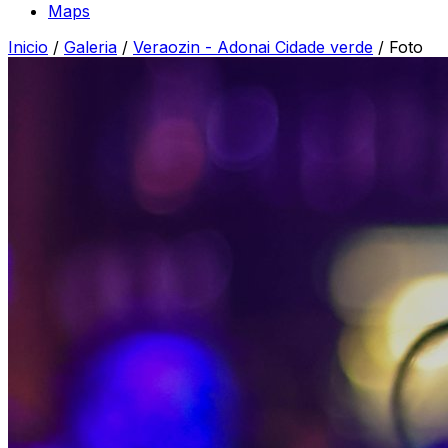
Maps
Inicio
/
Galeria
/
Veraozin - Adonai Cidade verde
/
Foto