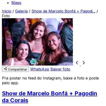
Maps
Inicio
/
Galeria
/
Show de Marcelo Bonfá + Pagodi...
/
Foto
WhatsApp
Baixar foto
Compartilhar
Pra postar no feed do Instagram, baixe a foto e poste
pelo app.
Show de Marcelo Bonfá + Pagodin
da Corais