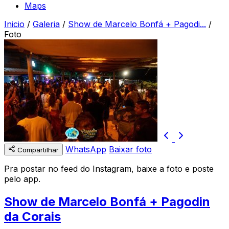
Maps
Inicio
/
Galeria
/
Show de Marcelo Bonfá + Pagodi...
/
Foto
WhatsApp
Baixar foto
Compartilhar
Pra postar no feed do Instagram, baixe a foto e poste
pelo app.
Show de Marcelo Bonfá + Pagodin
da Corais