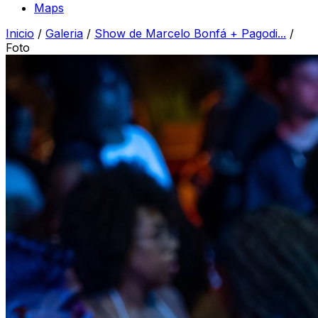
Maps
Inicio
/
Galeria
/
Show de Marcelo Bonfá + Pagodi...
/
Foto