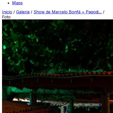
Maps
Inicio
/
Galeria
/
Show de Marcelo Bonfá + Pagodi...
/
Foto