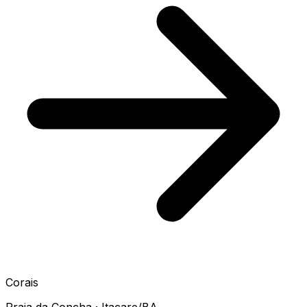
Corais
Praia da Concha · Itacare/BA